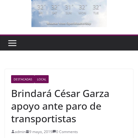
32
32
31
32
32
°
°
°
°
°
FRI
SAT
SUN
MON
TUE
Weather from OpenWeatherMap
DESTACADAS
LOCAL
Brindará César Garza
apoyo ante paro de
transportistas
admin
9 mayo, 2019
0 Comments