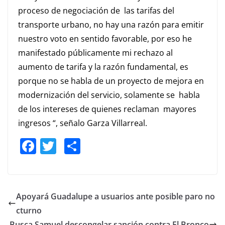
proceso de negociación de las tarifas del
transporte urbano, no hay una razón para emitir
nuestro voto en sentido favorable, por eso he
manifestado públicamente mi rechazo al
aumento de tarifa y la razón fundamental, es
porque no se habla de un proyecto de mejora en
modernización del servicio, solamente se habla
de los intereses de quienes reclaman mayores
ingresos “, señalo Garza Villarreal.
F
T
S
a
w
h
c
itt
ar
e
er
e
Apoyará Guadalupe a usuarios ante posible paro no
b
cturno
Busca Samuel descongelar sanción contra El Bronco