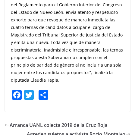
del Reglamento para el Gobierno Interior del Congreso
del Estado de Nuevo León, envía atento y respetuoso
exhorto para que revoque de manera inmediata las
cuatro ternas de candidatos a ocupar el cargo de
Magistrado del Tribunal Superior de Justicia del Estado
y emita una nueva. Toda vez que de manera
discriminatoria, inadmisible e irresponsable, las ternas
propuestas a esta Soberanía no cumplen con el
principio de paridad de género al no incluir a una sola
mujer entre los candidatos propuestos”, finalizó la
diputada Claudia Tapia.
F
T
S
a
w
h
c
itt
ar
e
er
e
Arranca UANL colecta 2019 de la Cruz Roja
b
Agreden sujetos a activista Rocío Montalvo