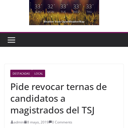
33
32
33
33
33
°
°
°
°
°
SUN
MON
TUE
WED
THU
Weather from OpenWeatherMap
DESTACADAS
LOCAL
Pide revocar ternas de
candidatos a
magistrados del TSJ
admin
8 mayo, 2019
0 Comments