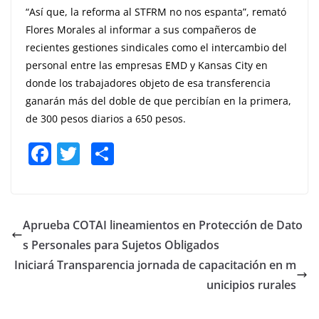
“Así que, la reforma al STFRM no nos espanta”, remató
Flores Morales al informar a sus compañeros de
recientes gestiones sindicales como el intercambio del
personal entre las empresas EMD y Kansas City en
donde los trabajadores objeto de esa transferencia
ganarán más del doble de que percibían en la primera,
de 300 pesos diarios a 650 pesos.
F
T
S
a
w
h
c
itt
ar
e
er
e
Aprueba COTAI lineamientos en Protección de Dato
b
s Personales para Sujetos Obligados
o
Iniciará Transparencia jornada de capacitación en m
o
unicipios rurales
k