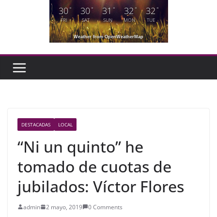
30
30
31
32
32
°
°
°
°
°
FRI
SAT
SUN
MON
TUE
Weather from OpenWeatherMap
DESTACADAS
LOCAL
“Ni un quinto” he
tomado de cuotas de
jubilados: Víctor Flores
admin
2 mayo, 2019
0 Comments