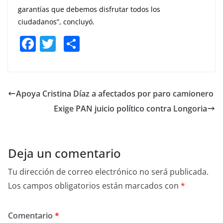
garantías que debemos disfrutar todos los
ciudadanos”, concluyó.
F
T
S
a
w
h
c
itt
ar
e
er
e
Apoya Cristina Díaz a afectados por paro camionero
b
Exige PAN juicio político contra Longoria
o
o
k
Deja un comentario
Tu dirección de correo electrónico no será publicada.
Los campos obligatorios están marcados con
*
Comentario
*