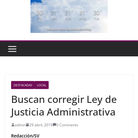
30
31
31
31
30
°
°
°
°
°
FRI
SAT
SUN
MON
TUE
Weather from OpenWeatherMap
DESTACADAS
LOCAL
Buscan corregir Ley de
Justicia Administrativa
admin
29 abril, 2019
0 Comments
Redacción/SV