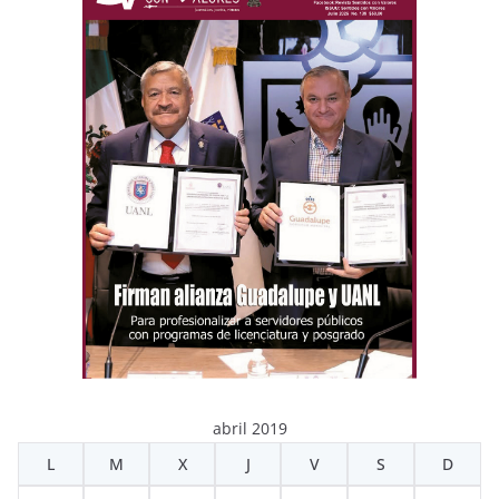
abril 2019
L
M
X
J
V
S
D