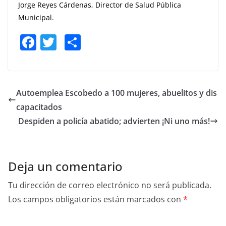
Jorge Reyes Cárdenas, Director de Salud Pública
Municipal.
F
T
S
a
w
h
c
itt
ar
e
er
e
Autoemplea Escobedo a 100 mujeres, abuelitos y dis
b
capacitados
o
Despiden a policía abatido; advierten ¡Ni uno más!
o
k
Deja un comentario
Tu dirección de correo electrónico no será publicada.
Los campos obligatorios están marcados con
*