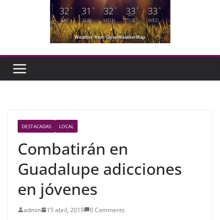
32
31
32
33
33
°
°
°
°
°
SAT
SUN
MON
TUE
WED
Weather from OpenWeatherMap
DESTACADAS
LOCAL
Combatirán en
Guadalupe adicciones
en jóvenes
admin
15 abril, 2019
0 Comments