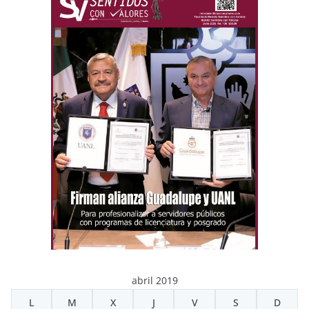
abril 2019
L
M
X
J
V
S
D