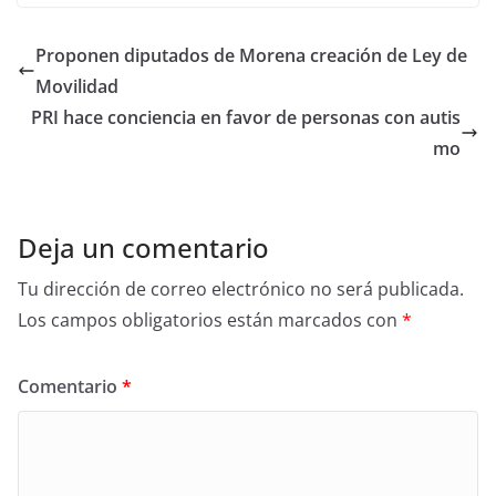
c
itt
ar
e
er
e
Proponen diputados de Morena creación de Ley de
b
Movilidad
o
PRI hace conciencia en favor de personas con autis
o
mo
k
Deja un comentario
Tu dirección de correo electrónico no será publicada.
Los campos obligatorios están marcados con
*
Comentario
*