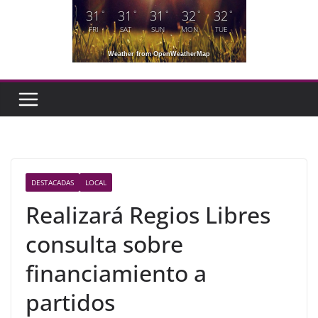
31
31
31
32
32
°
°
°
°
°
FRI
SAT
SUN
MON
TUE
Weather from OpenWeatherMap
DESTACADAS
LOCAL
Realizará Regios Libres
consulta sobre
financiamiento a
partidos