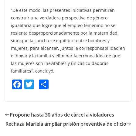
“De este modo, las presentes iniciativas permitirán
construir una verdadera perspectiva de género
igualitaria que logre que el empleo femenino no se
resienta desproporcionadamente por la maternidad,
sino que la cancha se equilibre entre hombres y
mujeres, para alcanzar, juntos la corresponsabilidad en
el hogar y la familia y eliminar la errónea idea de que
las mujeres son inevitables y únicas cuidadoras
familiares”, concluyó.
F
T
S
a
w
h
c
itt
ar
e
er
e
Propone hasta 30 años de cárcel a violadores
b
Rechaza Mariela ampliar prisión preventiva de oficio
o