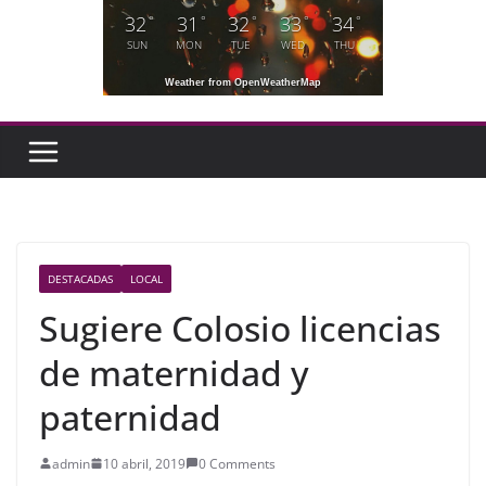
32
31
32
33
34
°
°
°
°
°
SUN
MON
TUE
WED
THU
Weather from OpenWeatherMap
DESTACADAS
LOCAL
Sugiere Colosio licencias
de maternidad y
paternidad
admin
10 abril, 2019
0 Comments