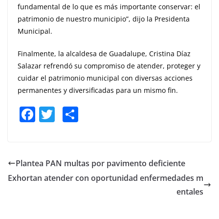
fundamental de lo que es más importante conservar: el
patrimonio de nuestro municipio”, dijo la Presidenta
Municipal.
Finalmente, la alcaldesa de Guadalupe, Cristina Díaz
Salazar refrendó su compromiso de atender, proteger y
cuidar el patrimonio municipal con diversas acciones
permanentes y diversificadas para un mismo fin.
F
T
S
a
w
h
c
itt
ar
e
er
e
Plantea PAN multas por pavimento deficiente
b
Exhortan atender con oportunidad enfermedades m
o
entales
o