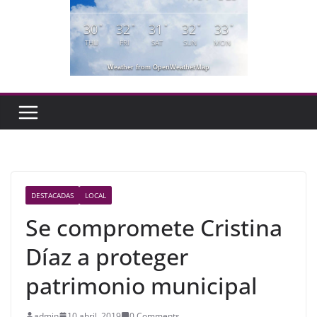
30
32
31
32
33
°
°
°
°
°
THU
FRI
SAT
SUN
MON
Weather from OpenWeatherMap
DESTACADAS
LOCAL
Se compromete Cristina
Díaz a proteger
patrimonio municipal
admin
10 abril, 2019
0 Comments