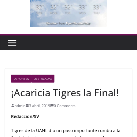
32
32
32
33
33
°
°
°
°
°
SUN
MON
TUE
WED
THU
Weather from OpenWeatherMap
DEPORTES
DESTACADAS
¡Acaricia Tigres la Final!
admin
3 abril, 2019
0 Comments
Redacción/SV
Tigres de la UANL dio un paso importante rumbo a la