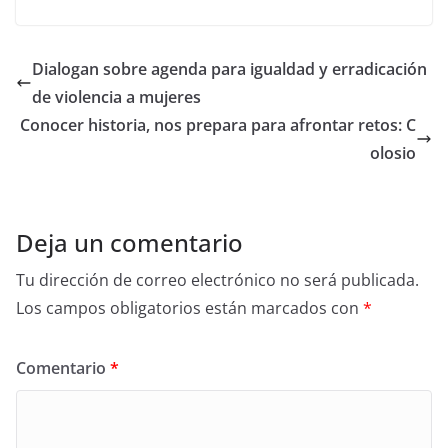
a
w
h
c
itt
ar
e
er
e
Dialogan sobre agenda para igualdad y erradicación
b
de violencia a mujeres
o
Conocer historia, nos prepara para afrontar retos: C
o
olosio
k
Deja un comentario
Tu dirección de correo electrónico no será publicada.
Los campos obligatorios están marcados con
*
Comentario
*