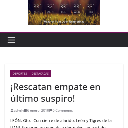
33
32
33
33
33
°
°
°
°
°
SUN
MON
TUE
WED
THU
Weather from OpenWeatherMap
DEPORTES
DESTACADAS
¡Rescatan empate en
último suspiro!
admin
6 enero, 2019
0 Comments
LEÓN, Gto.- Con cierre de alarido, León y Tigres de la
UANL firmaron un empate a dos goles, en partido