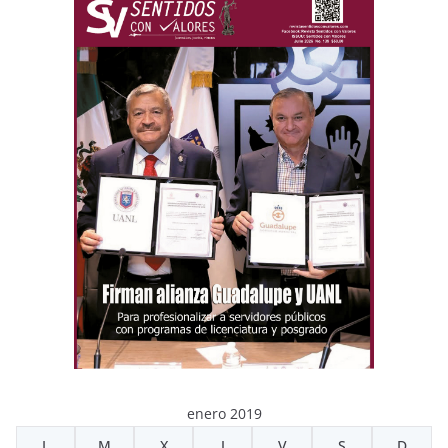
enero 2019
L
M
X
J
V
S
D