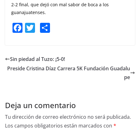
2-2 final, que dejó con mal sabor de boca a los
guanajuatenses.
F
T
S
a
w
h
c
itt
ar
e
er
e
Sin piedad al Tuzo: ¡5-0!
b
Preside Cristina Díaz Carrera 5K Fundación Guadalu
o
pe
o
k
Deja un comentario
Tu dirección de correo electrónico no será publicada.
Los campos obligatorios están marcados con
*