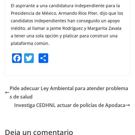
El aspirante a una candidatura independiente para la
Presidencia de México, Armando Ríos Piter, dijo que los
candidatos independientes han conseguido un apoyo
inédito, al llamar a Jaime Rodríguez y Margarita Zavala
a tener una sola opción y platicar para construir una
plataforma común.
F
T
S
a
w
h
c
itt
ar
e
er
e
Pide adecuar Ley Ambiental para atender problema
b
s de salud
o
Investiga CEDHNL actuar de policías de Apodaca
o
k
Deja un comentario