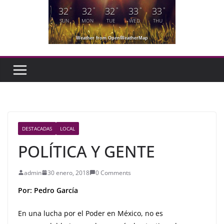
32
32
32
33
33
°
°
°
°
°
SUN
MON
TUE
WED
THU
Weather from OpenWeatherMap
DESTACADAS
LOCAL
POLÍTICA Y GENTE
admin
30 enero, 2018
0 Comments
Por: Pedro García
En una lucha por el Poder en México, no es