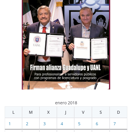
enero 2018
L
M
X
J
V
S
D
1
2
3
4
5
6
7