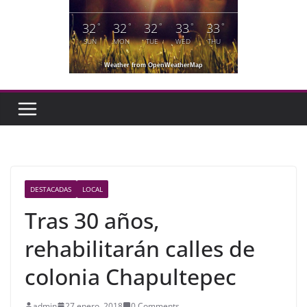
32
32
32
33
33
°
°
°
°
°
SUN
MON
TUE
WED
THU
Weather from OpenWeatherMap
DESTACADAS
LOCAL
Tras 30 años,
rehabilitarán calles de
colonia Chapultepec
admin
27 enero, 2018
0 Comments