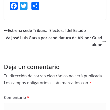
F
T
S
a
w
h
c
itt
ar
e
er
e
Estrena sede Tribunal Electoral del Estado
b
Va José Luis Garza por candidatura de AN por Guad
o
alupe
o
k
Deja un comentario
Tu dirección de correo electrónico no será publicada.
Los campos obligatorios están marcados con
*
Comentario
*