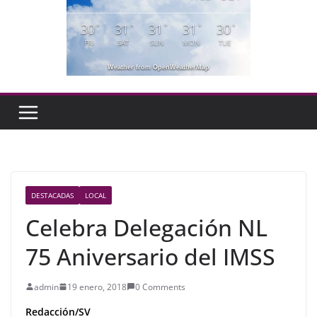
30
31
31
31
30
°
°
°
°
°
FRI
SAT
SUN
MON
TUE
Weather from OpenWeatherMap
DESTACADAS
LOCAL
Celebra Delegación NL
75 Aniversario del IMSS
admin
19 enero, 2018
0 Comments
Redacción/SV