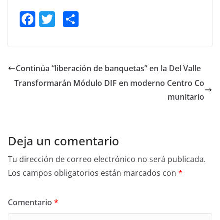
F
T
S
a
w
h
c
itt
ar
e
er
e
Continúa “liberación de banquetas” en la Del Valle
b
Transformarán Módulo DIF en moderno Centro Co
o
munitario
o
k
Deja un comentario
Tu dirección de correo electrónico no será publicada.
Los campos obligatorios están marcados con
*
Comentario
*