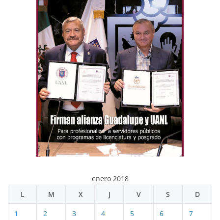
enero 2018
L
M
X
J
V
S
D
1
2
3
4
5
6
7