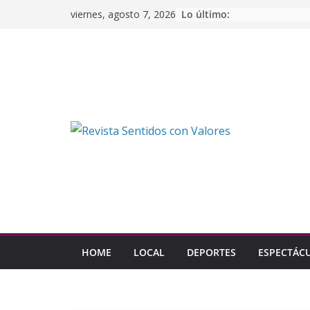
Saltar
Lo último:
viernes, agosto 7, 2026
al
contenido
HOME
LOCAL
DEPORTES
ESPECTÁC