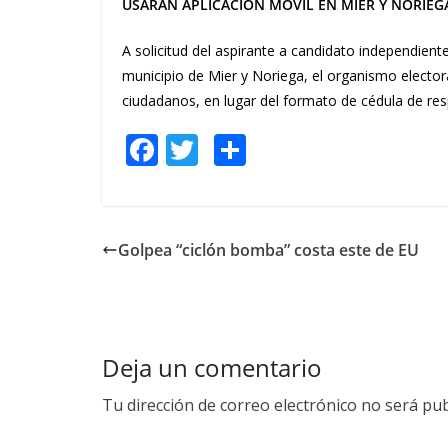
USARÁN APLICACIÓN MÓVIL EN MIER Y NORIEG
A solicitud del aspirante a candidato independient
municipio de Mier y Noriega, el organismo electora
ciudadanos, en lugar del formato de cédula de resp
F
T
S
ac
w
h
e
itt
ar
b
er
e
Golpea “ciclón bomba” costa este de EU
o
o
k
Deja un comentario
Tu dirección de correo electrónico no será pub