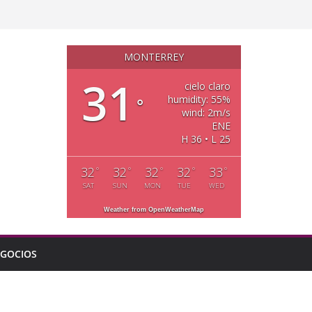
MONTERREY
31
cielo claro
humidity: 55%
°
wind: 2m/s
ENE
H 36 • L 25
32
32
32
32
33
°
°
°
°
°
SAT
SUN
MON
TUE
WED
Weather from OpenWeatherMap
GOCIOS