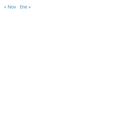
« Nov
Ene »