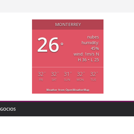
MONTERREY
26
nubes
humidity:
°
45%
wind: 1m/s N
H 36 • L 25
32
32
31
32
32
°
°
°
°
°
FRI
SAT
SUN
MON
TUE
Weather from OpenWeatherMap
GOCIOS