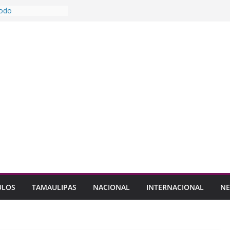
Modo
ara garantizar un
 agua
uerra Cavazos
on primer Food Park
 casa lentes
a Catarina
ncentivos a
N
mportan las
bles: Waldo
ULOS
TAMAULIPAS
NACIONAL
INTERNACIONAL
NE