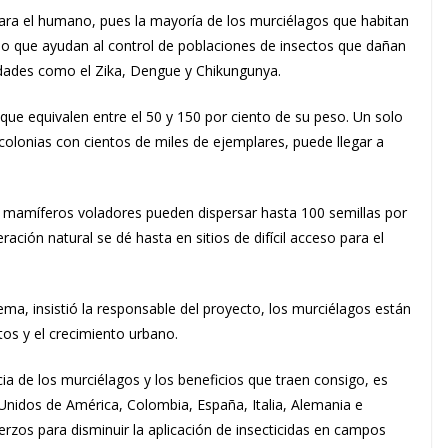
ara el humano, pues l
a mayoría de los murciélagos que habitan
lo que ayudan al control de poblaciones de insectos que dañan
edades como el Zika, Dengue y Chikungunya.
ue equivalen entre el 50 y 150 por ciento de su peso. Un solo
olonias con cientos de miles de ejemplares, puede llegar a
os mamíferos voladores p
ueden dispersar hasta 100 semillas por
ación natural se dé hasta en sitios de difícil acceso para el
ema, insistió la responsable del proyecto, los murciélagos están
os y el crecimiento urbano.
ia de los murciélagos y los beneficios que traen consigo, es
Unidos de América, Colombia, España, Italia, Alemania e
rzos para disminuir la aplicación de insecticidas en campos