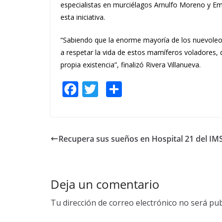
especialistas en murciélagos Arnulfo Moreno y E
esta iniciativa.
“Sabiendo que la enorme mayoría de los nuevoleo
a respetar la vida de estos mamíferos voladores,
propia existencia”, finalizó Rivera Villanueva.
F
T
S
ac
w
h
e
itt
ar
b
er
e
Recupera sus sueños en Hospital 21 del IM
o
o
k
Deja un comentario
Tu dirección de correo electrónico no será pub