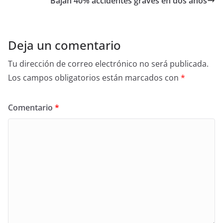
o
Bajan 40% accidentes graves en dos años
o
k
Deja un comentario
Tu dirección de correo electrónico no será publicada.
Los campos obligatorios están marcados con
*
Comentario
*