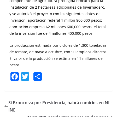
componente de agricultura protegida Procura para la
instalación de 2 hectáreas adicionales de Invernadero,
y se autorizó el proyecto con los siguientes datos de
inversión: aportación federal 1 millón 800,000 pesos;
aportación empresa $2 millones 600,000 pesos, el total
de la inversión fue de 4 millones 400,000 pesos.
La producción estimada por ciclo es de 1,300 toneladas
de tomate, de mayo a octubre, con 50 empleos directos.
El valor de la producción se estima en 11 millones de
pesos.
F
T
S
a
w
h
c
itt
ar
e
er
e
Si Bronco va por Presidencia, habrá comicios en NL:
b
INE