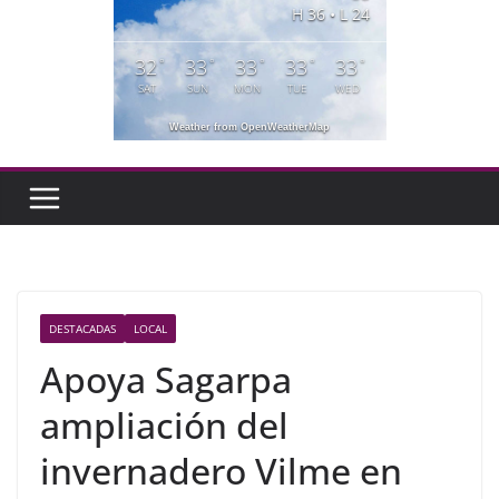
H 36 • L 24
32
33
33
33
33
°
°
°
°
°
SAT
SUN
MON
TUE
WED
Weather from OpenWeatherMap
DESTACADAS
LOCAL
Apoya Sagarpa
ampliación del
invernadero Vilme en