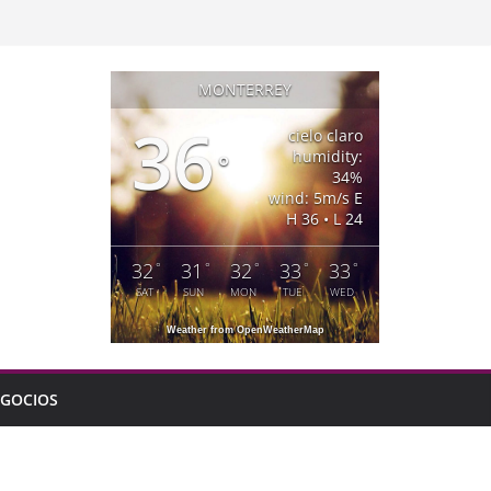
MONTERREY
36
cielo claro
humidity:
°
34%
wind: 5m/s E
H 36 • L 24
32
31
32
33
33
°
°
°
°
°
SAT
SUN
MON
TUE
WED
Weather from OpenWeatherMap
GOCIOS