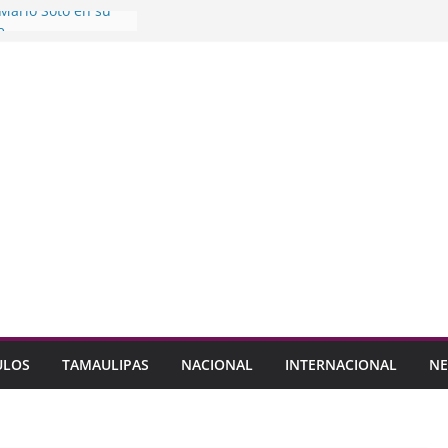
Mario Soto en su
e
adanos el abandono
aldo
dalupe Consejo
ticipación de la
 a formar parte de
 Seguridad Pública
L análisis sobre
iva en alcaldías
ULOS
TAMAULIPAS
NACIONAL
INTERNACIONAL
NE