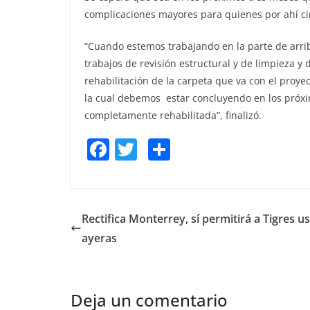
complicaciones mayores para quienes por ahí cir
“Cuando estemos trabajando en la parte de arrib
trabajos de revisión estructural y de limpieza y 
rehabilitación de la carpeta que va con el proy
la cual debemos estar concluyendo en los próxi
completamente rehabilitada”, finalizó.
F
T
S
a
w
h
c
itt
ar
e
er
e
Rectifica Monterrey, sí permitirá a Tigres us
b
ayeras
o
o
Deja un comentario
k