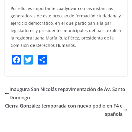
Por ello, es importante coadyuvar con las instancias
generadoras de este proceso de formación ciudadana y
ejercicio democrático, en el que participan a la par
legisladores y presidentes municipales del país, explicó
la regidora Juana María Ruiz Pérez, presidenta de la
Comisión de Derechos Humanos.
F
T
S
a
w
h
c
itt
ar
e
er
e
Inaugura San Nicolás repavimentación de Av. Santo
b
Domingo
o
Cierra González temporada con nuevo podio en F4 e
o
spañola
k