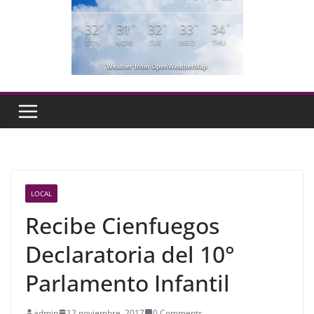
32
31
32
33
34
°
°
°
°
°
SUN
MON
TUE
WED
THU
Weather from OpenWeatherMap
LOCAL
Recibe Cienfuegos
Declaratoria del 10°
Parlamento Infantil
admin
12 noviembre, 2017
0 Comments