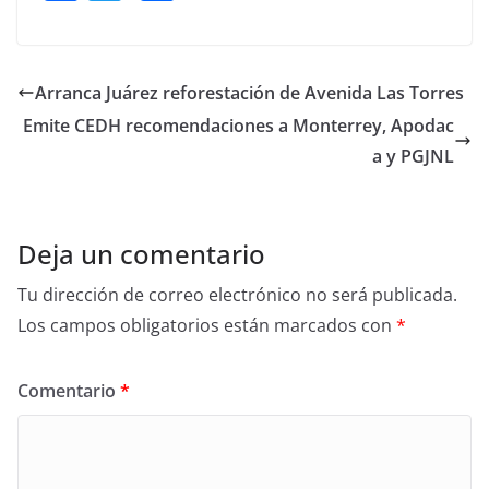
a
w
h
c
itt
ar
e
er
e
Arranca Juárez reforestación de Avenida Las Torres
b
Emite CEDH recomendaciones a Monterrey, Apodac
o
a y PGJNL
o
k
Deja un comentario
Tu dirección de correo electrónico no será publicada.
Los campos obligatorios están marcados con
*
Comentario
*