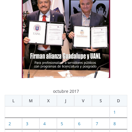
octubre 2017
L
M
X
J
V
S
D
1
2
3
4
5
6
7
8