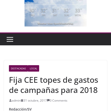
30
32
31
32
33
°
°
°
°
°
THU
FRI
SAT
SUN
MON
Weather from OpenWeatherMap
DESTACADAS
LOCAL
Fija CEE topes de gastos
de campañas para 2018
admin
31 octubre, 2017
0 Comments
Redacción/SV