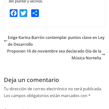
del plantel y vecinos.
F
T
S
a
w
h
c
itt
ar
e
er
e
Exige Karina Barrón contemplar puntos clave en Ley
b
de Desarrollo
o
Proponen 16 de noviembre sea declarado Día de la
o
Música Norteña
k
Deja un comentario
Tu dirección de correo electrónico no será publicada.
Los campos obligatorios están marcados con
*