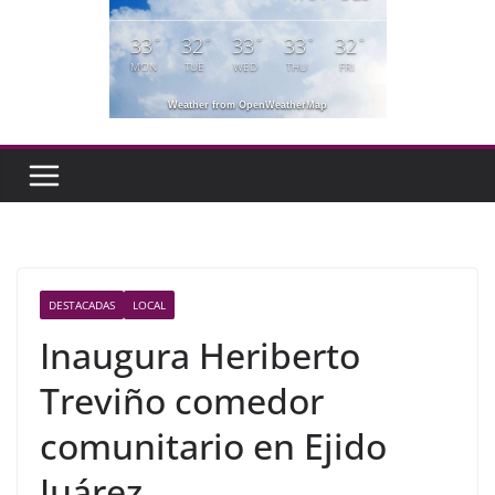
33
32
33
33
32
°
°
°
°
°
MON
TUE
WED
THU
FRI
Weather from OpenWeatherMap
DESTACADAS
LOCAL
Inaugura Heriberto
Treviño comedor
comunitario en Ejido
Juárez