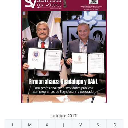
octubre 2017
L
M
X
J
V
S
D