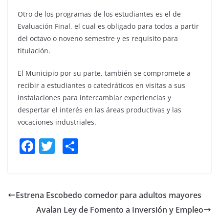
Otro de los programas de los estudiantes es el de
Evaluación Final, el cual es obligado para todos a partir
del octavo o noveno semestre y es requisito para
titulación.
El Municipio por su parte, también se compromete a
recibir a estudiantes o catedráticos en visitas a sus
instalaciones para intercambiar experiencias y
despertar el interés en las áreas productivas y las
vocaciones industriales.
F
T
S
a
w
h
c
itt
ar
e
er
e
Estrena Escobedo comedor para adultos mayores
b
Avalan Ley de Fomento a Inversión y Empleo