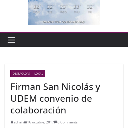
32
32
33
33
32
°
°
°
°
°
MON
TUE
WED
THU
FRI
Weather from OpenWeatherMap
DESTACADAS
LOCAL
Firman San Nicolás y
UDEM convenio de
colaboración
admin
16 octubre, 2017
0 Comments