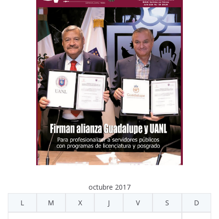
octubre 2017
L
M
X
J
V
S
D