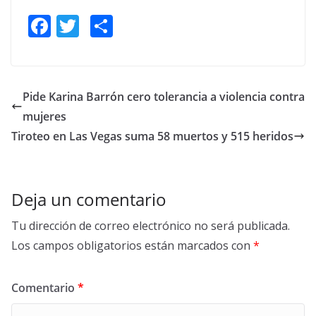
F
T
S
ac
w
h
e
itt
ar
b
er
e
Pide Karina Barrón cero tolerancia a violencia contra
o
mujeres
o
Tiroteo en Las Vegas suma 58 muertos y 515 heridos
k
Deja un comentario
Tu dirección de correo electrónico no será publicada.
Los campos obligatorios están marcados con
*
Comentario
*