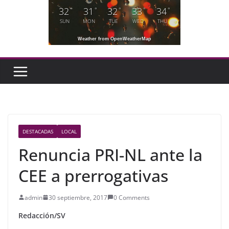
32
31
32
33
34
°
°
°
°
°
SUN
MON
TUE
WED
THU
Weather from OpenWeatherMap
DESTACADAS
LOCAL
Renuncia PRI-NL ante la
CEE a prerrogativas
admin
30 septiembre, 2017
0 Comments
Redacción/SV