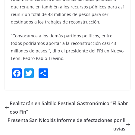
que renuncien también a los recursos públicos para así
reunir un total de 43 millones de pesos para ser
destinados a los trabajos de reconstrucción.
“Convocamos a los demás partidos políticos, entre
todos podríamos aportar a la reconstrucción casi 43
millones de pesos.”, dijo el presidente del PRI en Nuevo
León, Pedro Pablo Treviño.
F
T
S
a
w
h
c
itt
ar
e
er
e
Realizarán en Saltillo Festival Gastronómico “El Sabr
b
oso Fin”
o
Presenta San Nicolás informe de afectaciones por ll
o
uvias