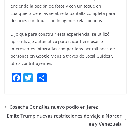
enciende la opción de fotos y con un toque en
cualquiera de ellas se abre la pantalla completa para
después continuar con imágenes relacionadas.
Dijo que para construir esta experiencia, se utilizó
aprendizaje automático para sacar hermosas e
interesantes fotografías compartidas por millones de
personas en Google Maps a través de Local Guides y
otros contribuyentes.
F
T
S
a
w
h
c
itt
ar
e
er
e
Cosecha González nuevo podio en Jerez
b
Emite Trump nuevas restricciones de viaje a Norcor
o
ea y Venezuela