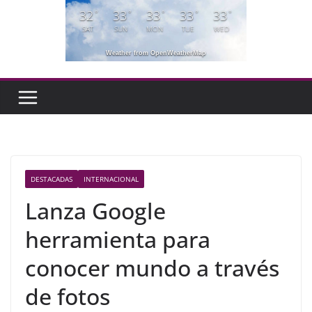
32
33
33
33
33
°
°
°
°
°
SAT
SUN
MON
TUE
WED
Weather from OpenWeatherMap
DESTACADAS
INTERNACIONAL
Lanza Google
herramienta para
conocer mundo a través
de fotos