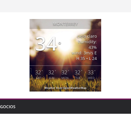
MONTERREY
34
cielo claro
humidity:
°
43%
wind: 3m/s E
H 35 • L 24
32
32
32
32
33
°
°
°
°
°
SAT
SUN
MON
TUE
WED
Weather from OpenWeatherMap
GOCIOS