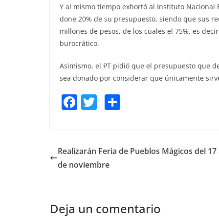
Y al mismo tiempo exhortó al Instituto Nacional 
done 20% de su presupuesto, siendo que sus rec
millones de pesos, de los cuales el 75%, es deci
burocrático.
Asimismo, el PT pidió que el presupuesto que de
sea donado por considerar que únicamente sirve
F
T
S
a
w
h
c
itt
ar
e
er
e
Realizarán Feria de Pueblos Mágicos del 17 
b
de noviembre
o
o
Deja un comentario
k