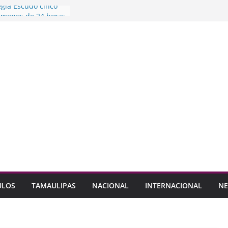
egia Escudo cinco
 menos de 24 horas
Mario Soto en su
e
dro abre sus
Fiesta de la
l
e y CANACO
 de 1,800 Pymes
ey taller para
jeres en procesos
ULOS
TAMAULIPAS
NACIONAL
INTERNACIONAL
NE