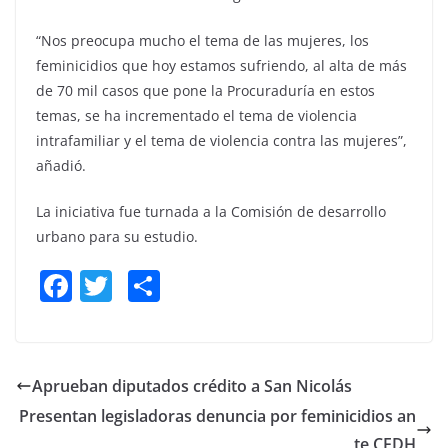
“Nos preocupa mucho el tema de las mujeres, los
feminicidios que hoy estamos sufriendo, al alta de más
de 70 mil casos que pone la Procuraduría en estos
temas, se ha incrementado el tema de violencia
intrafamiliar y el tema de violencia contra las mujeres”,
añadió.
La iniciativa fue turnada a la Comisión de desarrollo
urbano para su estudio.
F
T
S
a
w
h
c
itt
ar
e
er
e
Aprueban diputados crédito a San Nicolás
b
Presentan legisladoras denuncia por feminicidios an
o
te CEDH