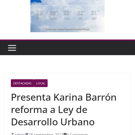
33
33
33
32
31
°
°
°
°
°
TUE
WED
THU
FRI
SAT
Weather from OpenWeatherMap
DESTACADAS
LOCAL
Presenta Karina Barrón
reforma a Ley de
Desarrollo Urbano
admin
18 septiembre, 2017
0 Comments