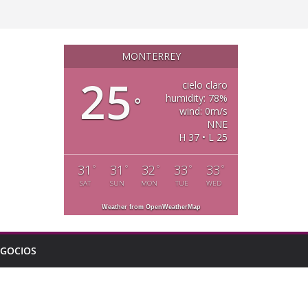
MONTERREY
25
cielo claro
humidity: 78%
°
wind: 0m/s
NNE
H 37 • L 25
31
31
32
33
33
°
°
°
°
°
SAT
SUN
MON
TUE
WED
Weather from OpenWeatherMap
GOCIOS