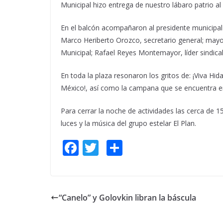
Municipal hizo entrega de nuestro lábaro patrio al 
En el balcón acompañaron al presidente municipal
Marco Heriberto Orozco, secretario general; mayo
Municipal; Rafael Reyes Montemayor, líder sindical
En toda la plaza resonaron los gritos de: ¡Viva Hid
México!, así como la campana que se encuentra en
Para cerrar la noche de actividades las cerca de 1
luces y la música del grupo estelar El Plan.
F
T
S
ac
w
h
e
itt
ar
b
er
e
“Canelo” y Golovkin libran la báscula
o