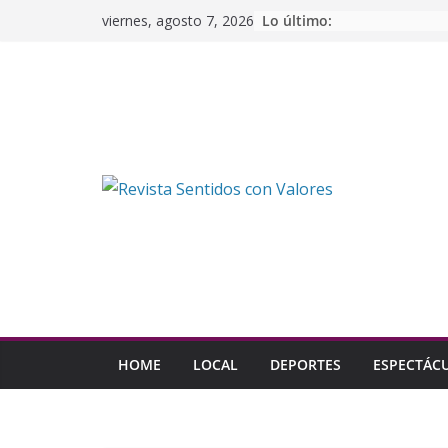
Saltar
Lo último:
viernes, agosto 7, 2026
al
contenido
HOME
LOCAL
DEPORTES
ESPECTÁC