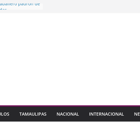
Caballero padrón de
das
do espacios
neficio de las
res nivel
 Protección Civil NL
os por pensionados
yD
Modo
 para que llegue a
el ‘Sí’
ULOS
TAMAULIPAS
NACIONAL
INTERNACIONAL
NE