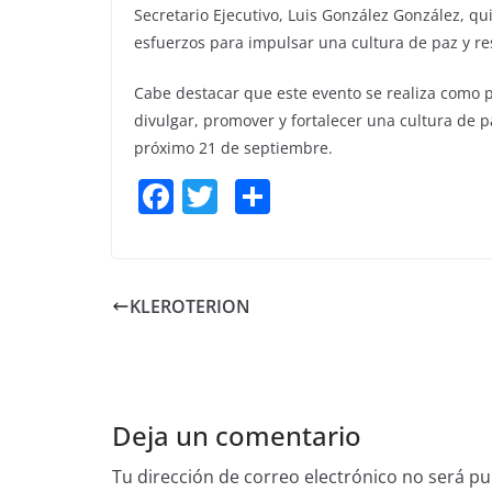
Secretario Ejecutivo, Luis González González, qu
esfuerzos para impulsar una cultura de paz y r
Cabe destacar que este evento se realiza como 
divulgar, promover y fortalecer una cultura de 
próximo 21 de septiembre.
F
T
S
a
w
h
c
itt
ar
e
er
e
KLEROTERION
b
o
o
Deja un comentario
k
Tu dirección de correo electrónico no será pu