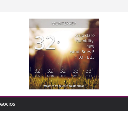
MONTERREY
32
cielo claro
humidity:
°
49%
wind: 3m/s E
H 33 • L 23
32
32
32
33
33
°
°
°
°
°
SUN
MON
TUE
WED
THU
Weather from OpenWeatherMap
GOCIOS