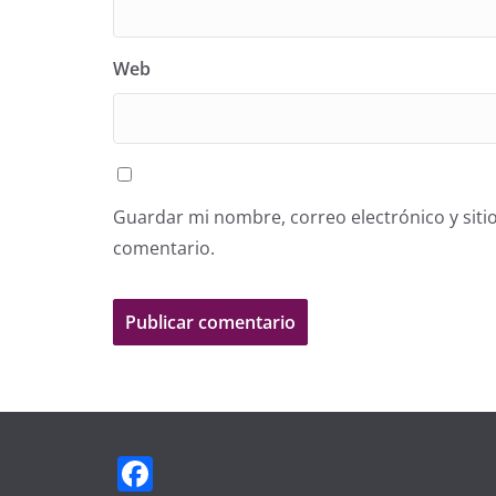
Web
Guardar mi nombre, correo electrónico y siti
comentario.
F