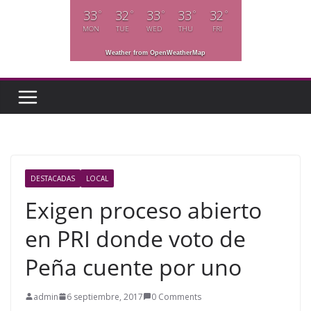
33
32
33
33
32
°
°
°
°
°
MON
TUE
WED
THU
FRI
Weather from OpenWeatherMap
DESTACADAS
LOCAL
Exigen proceso abierto
en PRI donde voto de
Peña cuente por uno
admin
6 septiembre, 2017
0 Comments