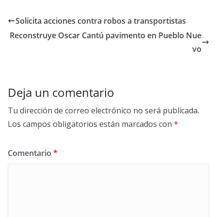
e
itt
ar
b
er
e
Solicita acciones contra robos a transportistas
o
Reconstruye Oscar Cantú pavimento en Pueblo Nue
o
vo
k
Deja un comentario
Tu dirección de correo electrónico no será publicada.
Los campos obligatorios están marcados con
*
Comentario
*