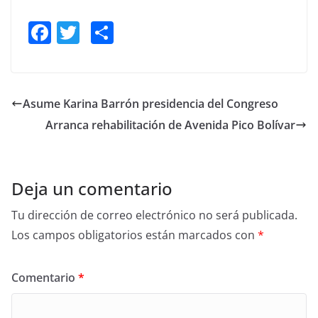
F
T
S
a
w
h
c
itt
ar
e
er
e
Asume Karina Barrón presidencia del Congreso
b
Arranca rehabilitación de Avenida Pico Bolívar
o
o
k
Deja un comentario
Tu dirección de correo electrónico no será publicada.
Los campos obligatorios están marcados con
*
Comentario
*