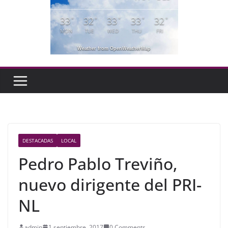
33
32
33
33
32
°
°
°
°
°
MON
TUE
WED
THU
FRI
Weather from OpenWeatherMap
DESTACADAS
LOCAL
Pedro Pablo Treviño,
nuevo dirigente del PRI-
NL
admin
1 septiembre, 2017
0 Comments