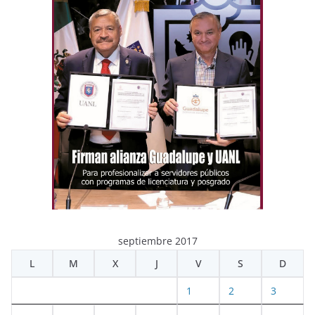
septiembre 2017
L
M
X
J
V
S
D
1
2
3