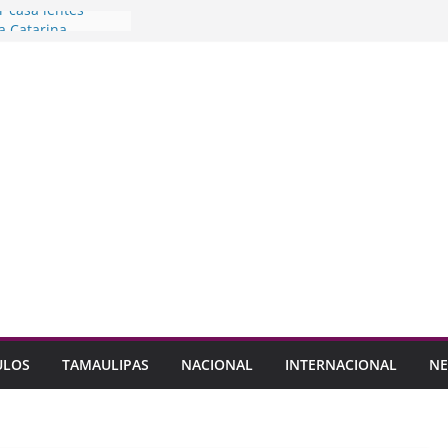
r casa lentes
a Catarina
rés de
alidad del aire en
ey seguridad vial
Leones
al en Tesorería:
o
Guerra Cavazos
on primer Food
ULOS
TAMAULIPAS
NACIONAL
INTERNACIONAL
NE