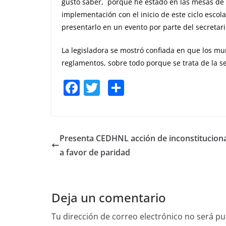
gusto saber, porque he estado en las mesas de tr
implementación con el inicio de este ciclo escol
presentarlo en un evento por parte del secretari
La legisladora se mostró confiada en que los mu
reglamentos, sobre todo porque se trata de la s
F
T
S
a
w
h
c
itt
ar
e
er
e
Presenta CEDHNL acción de inconstitucion
b
a favor de paridad
o
o
Deja un comentario
k
Tu dirección de correo electrónico no será pu