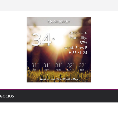
MONTERREY
34
cielo claro
humidity:
°
37%
wind: 5m/s E
H 35 • L 24
31
31
31
32
32
°
°
°
°
°
FRI
SAT
SUN
MON
TUE
Weather from OpenWeatherMap
GOCIOS