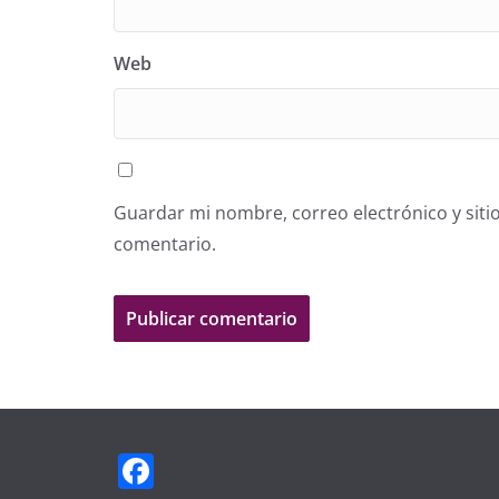
Web
Guardar mi nombre, correo electrónico y siti
comentario.
F