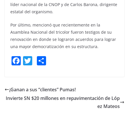
líder nacional de la CNOP y de Carlos Barona, dirigente
estatal del organismo.
Por último, mencionó que recientemente en la
Asamblea Nacional del tricolor fueron testigos de su
renovación en donde se lograron acuerdos para lograr
una mayor democratización en su estructura.
F
T
S
a
w
h
c
itt
ar
e
er
e
¡Ganan a sus “clientes” Pumas!
b
Invierte SN $20 millones en repavimentación de Lóp
o
ez Mateos
o
k