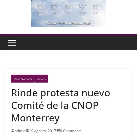
32
32
31
32
32
°
°
°
°
°
FRI
SAT
SUN
MON
TUE
Weather from OpenWeatherMap
DESTACADAS
LOCAL
Rinde protesta nuevo
Comité de la CNOP
Monterrey
admin
19 agosto, 2017
0 Comments