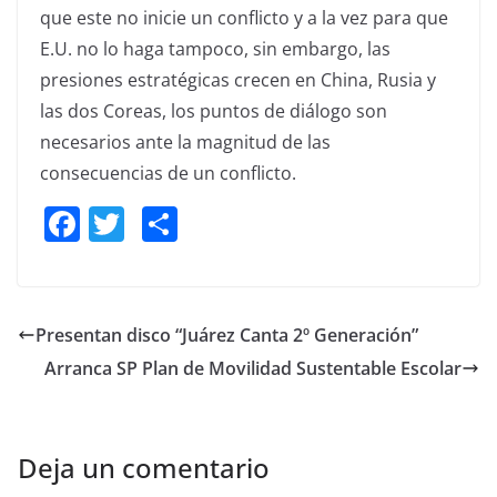
que este no inicie un conflicto y a la vez para que
E.U. no lo haga tampoco, sin embargo, las
presiones estratégicas crecen en China, Rusia y
las dos Coreas, los puntos de diálogo son
necesarios ante la magnitud de las
consecuencias de un conflicto.
F
T
S
a
w
h
c
itt
ar
e
er
e
Presentan disco “Juárez Canta 2º Generación”
b
Arranca SP Plan de Movilidad Sustentable Escolar
o
o
k
Deja un comentario