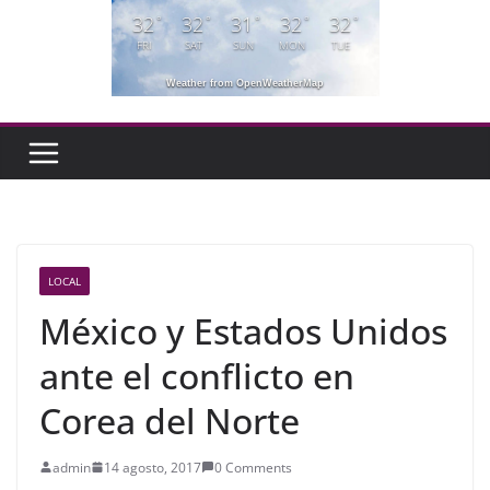
32
32
31
32
32
°
°
°
°
°
FRI
SAT
SUN
MON
TUE
Weather from OpenWeatherMap
LOCAL
México y Estados Unidos
ante el conflicto en
Corea del Norte
admin
14 agosto, 2017
0 Comments