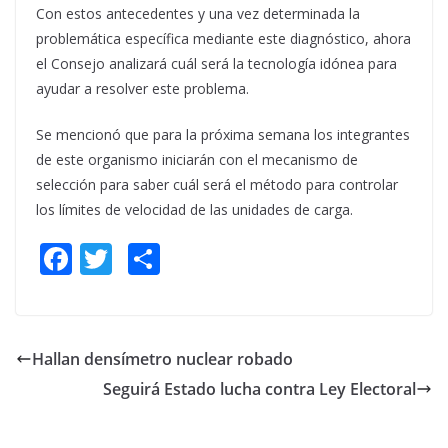
Con estos antecedentes y una vez determinada la
problemática específica mediante este diagnóstico, ahora
el Consejo analizará cuál será la tecnología idónea para
ayudar a resolver este problema.
Se mencionó que para la próxima semana los integrantes
de este organismo iniciarán con el mecanismo de
selección para saber cuál será el método para controlar
los límites de velocidad de las unidades de carga.
F
T
S
ac
w
h
e
itt
ar
b
er
e
Hallan densímetro nuclear robado
o
Seguirá Estado lucha contra Ley Electoral
o