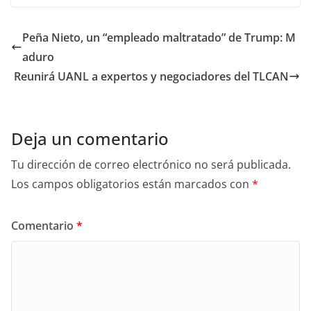
c
itt
ar
e
er
e
Peña Nieto, un “empleado maltratado” de Trump: M
b
aduro
o
Reunirá UANL a expertos y negociadores del TLCAN
o
k
Deja un comentario
Tu dirección de correo electrónico no será publicada.
Los campos obligatorios están marcados con
*
Comentario
*