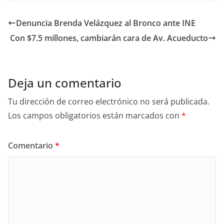
c
itt
ar
e
er
e
Denuncia Brenda Velázquez al Bronco ante INE
b
Con $7.5 millones, cambiarán cara de Av. Acueducto
o
o
k
Deja un comentario
Tu dirección de correo electrónico no será publicada.
Los campos obligatorios están marcados con
*
Comentario
*