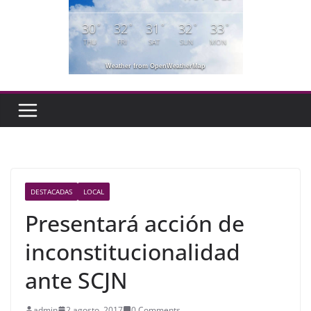
30
32
31
32
33
°
°
°
°
°
THU
FRI
SAT
SUN
MON
Weather from OpenWeatherMap
DESTACADAS
LOCAL
Presentará acción de
inconstitucionalidad
ante SCJN
admin
2 agosto, 2017
0 Comments