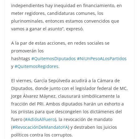
independientes hay inequidad en financiamiento, en
meter regidores, candidaturas comunes, los
plurinominales, entonces estamos convencidos que
vamos a ganar el asunto”, expresó.
A la par de estas acciones, en redes sociales se
promoverán los
hashtags
#
QuitemosDiputados
#
NiUnPesoALosPartidos
y
#
QuitemosRegidores
.
El viernes, García Sepúlveda acudirá a la Cámara de
Diputados, donde junto con el legislador federal de MC,
Jorge Álvarez Máynez, clausurará simbólicamente la
fracción del PRI. Ambos diputados harán un exhorto a
los priistas para que descongelen los dictámenes del
fuero (
#
AdiósAlFuero
), la revocación de mandato
(
#
RevocaciónDeMandatoYA
) y destraben los juicios
políticos contra los corruptos.