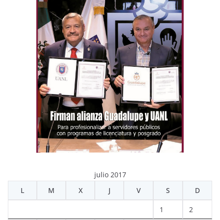
julio 2017
L
M
X
J
V
S
D
1
2