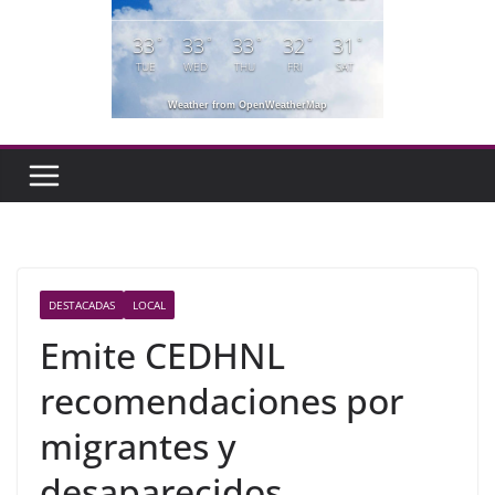
33
33
33
32
31
°
°
°
°
°
TUE
WED
THU
FRI
SAT
Weather from OpenWeatherMap
DESTACADAS
LOCAL
Emite CEDHNL
recomendaciones por
migrantes y
desaparecidos