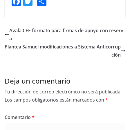
F
T
S
a
w
h
c
itt
ar
e
er
e
Avala CEE formato para firmas de apoyo con reserv
b
a
o
Plantea Samuel modificaciones a Sistema Anticorrup
o
ción
k
Deja un comentario
Tu dirección de correo electrónico no será publicada.
Los campos obligatorios están marcados con
*
Comentario
*