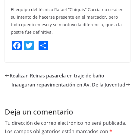
El equipo del técnico Rafael “Chiquis” García no cesó en
su intento de hacerse presente en el marcador, pero
todo quedó en eso y se mantuvo la diferencia, que a la
postre fue definitiva.
F
T
S
a
w
h
c
itt
ar
e
er
e
Realizan Reinas pasarela en traje de baño
b
Inauguran repavimentación en Av. De la Juventud
o
o
k
Deja un comentario
Tu dirección de correo electrónico no será publicada.
Los campos obligatorios están marcados con
*