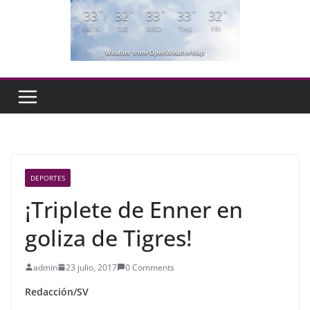
33
32
33
33
32
°
°
°
°
°
MON
TUE
WED
THU
FRI
Weather from OpenWeatherMap
DEPORTES
¡Triplete de Enner en
goliza de Tigres!
admin
23 julio, 2017
0 Comments
Redacción/SV