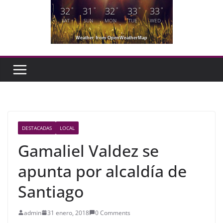
32
31
32
33
33
°
°
°
°
°
SAT
SUN
MON
TUE
WED
Weather from OpenWeatherMap
DESTACADAS
LOCAL
Gamaliel Valdez se
apunta por alcaldía de
Santiago
admin
31 enero, 2018
0 Comments