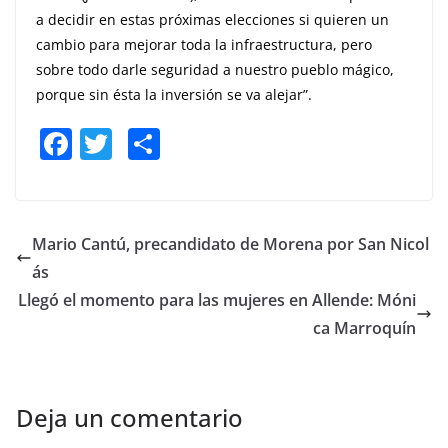
a decidir en estas próximas elecciones si quieren un
cambio para mejorar toda la infraestructura, pero
sobre todo darle seguridad a nuestro pueblo mágico,
porque sin ésta la inversión se va alejar”.
F
T
S
a
w
h
c
itt
ar
e
er
e
Mario Cantú, precandidato de Morena por San Nicol
b
ás
o
Llegó el momento para las mujeres en Allende: Móni
o
ca Marroquín
k
Deja un comentario